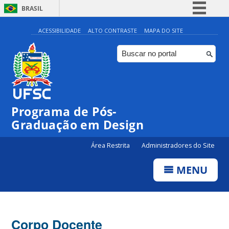
BRASIL
Simplifique!
ACESSIBILIDADE
ALTO CONTRASTE
MAPA DO SITE
Comunica BR
Participe
Acesso à informação
Legislação
Programa de Pós-
Canais
Graduação em Design
Área Restrita
Administradores do Site
MENU
Corpo Docente