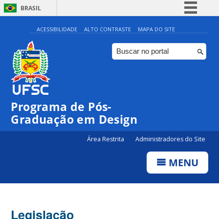
BRASIL
Simplifique!
ACESSIBILIDADE
ALTO CONTRASTE
MAPA DO SITE
Comunica BR
Participe
Acesso à informação
Legislação
Programa de Pós-
Canais
Graduação em Design
Área Restrita
Administradores do Site
MENU
Legislação